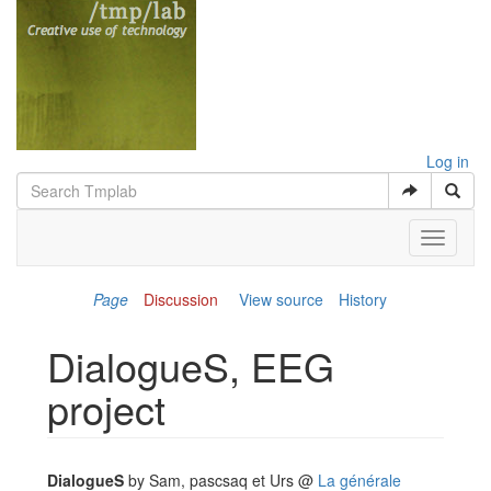
Log in
Toggle
navigati
Page
Discussion
View source
History
DialogueS, EEG
project
Jump to:
navigation
,
search
DialogueS
by Sam, pascsaq et Urs @
La générale