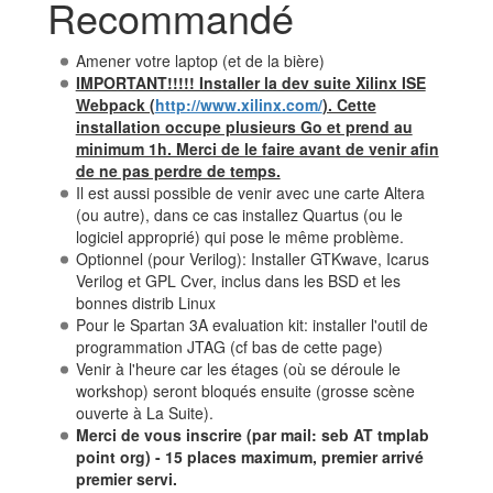
Recommandé
Amener votre laptop (et de la bière)
IMPORTANT!!!!! Installer la dev suite Xilinx ISE
Webpack (
http://www.xilinx.com/
). Cette
installation occupe plusieurs Go et prend au
minimum 1h. Merci de le faire avant de venir afin
de ne pas perdre de temps.
Il est aussi possible de venir avec une carte Altera
(ou autre), dans ce cas installez Quartus (ou le
logiciel approprié) qui pose le même problème.
Optionnel (pour Verilog): Installer GTKwave, Icarus
Verilog et GPL Cver, inclus dans les BSD et les
bonnes distrib Linux
Pour le Spartan 3A evaluation kit: installer l'outil de
programmation JTAG (cf bas de cette page)
Venir à l'heure car les étages (où se déroule le
workshop) seront bloqués ensuite (grosse scène
ouverte à La Suite).
Merci de vous inscrire (par mail: seb AT tmplab
point org) - 15 places maximum, premier arrivé
premier servi.