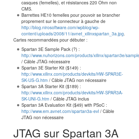
casques (femelles), et résistances 220 Ohm non
CMS.
Barrettes HE10 femelles pour pouvoir se brancher
proprement sur le connecteur à gauche de
http://blog.nirosoftware.com/wpblog/wp-
content/uploads/2008/11/avnet_xilinxspartan_3a.jpg
.
Cartes recommandées pour débuter :
Spartan 3E Sample Pack (?) :
http://www.nuhorizons.com/products/xilinx/spartan3e/sampl
/ Câble JTAG nécessaire
Spartan 3E Starter Kit ($149) :
http://www.xilinx.com/products/devkits/HW-SPAR3E-
SK-US-G.htm
/ Câble JTAG non nécessaire
Spartan 3A Starter Kit ($189) :
http://www.xilinx.com/products/devkits/HW-SPAR3A-
SK-UNI-G.htm
/ Câble JTAG inclus
Spartan 3A Evaluation Kit ($49) with PSoC :
http://www.em.avnet.com/spartan3a-evl
/ Câble
JTAG non nécessaire
JTAG sur Spartan 3A