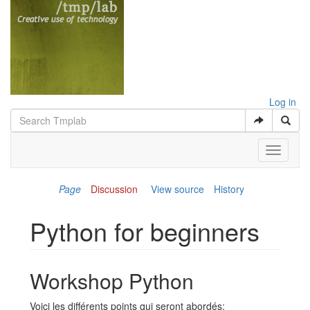
Log in
Toggle
navigati
Page
Discussion
View source
History
Python for beginners
Jump to:
navigation
,
search
Workshop Python
Voici les différents points qui seront abordés: