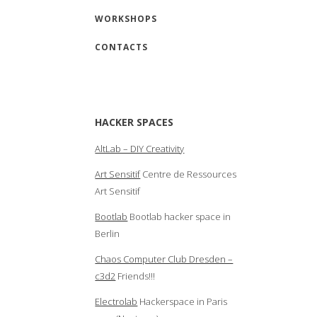
WORKSHOPS
CONTACTS
HACKER SPACES
AltLab – DIY Creativity
Art Sensitif
Centre de Ressources
Art Sensitif
Bootlab
Bootlab hacker space in
Berlin
Chaos Computer Club Dresden –
c3d2
Friends!!!
Electrolab
Hackerspace in Paris