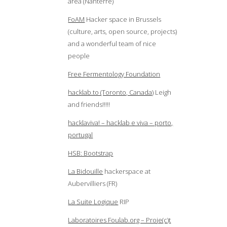
area (Nanterre)
FoAM
Hacker space in Brussels
(culture, arts, open source, projects)
and a wonderful team of nice
people
Free Fermentology Foundation
hacklab.to (Toronto, Canada)
Leigh
and friends!!!!!
hacklaviva! – hacklab e viva – porto,
portugal
HSB: Bootstrap
La Bidouille
hackerspace at
Aubervilliers (FR)
La Suite Logique
RIP
Laboratoires Foulab.org – Proje(c)t