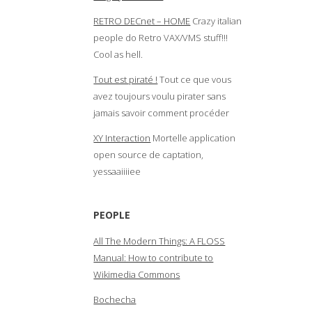
RETRO DECnet – HOME
Crazy italian
people do Retro VAX/VMS stuff!!!
Cool as hell.
Tout est piraté !
Tout ce que vous
avez toujours voulu pirater sans
jamais savoir comment procéder
XY Interaction
Mortelle application
open source de captation,
yessaaiiiiee
PEOPLE
All The Modern Things: A FLOSS
Manual: How to contribute to
Wikimedia Commons
Bochecha