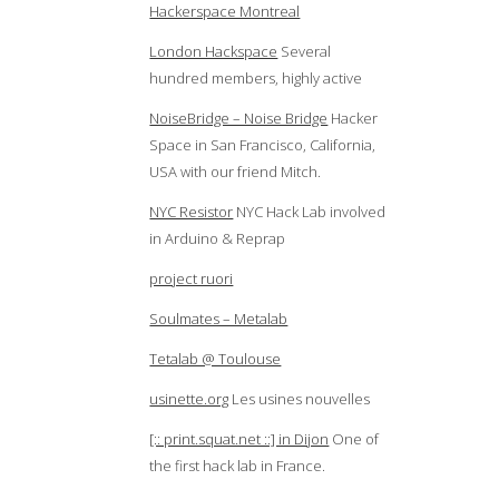
Hackerspace Montreal
London Hackspace
Several
hundred members, highly active
NoiseBridge – Noise Bridge
Hacker
Space in San Francisco, California,
USA with our friend Mitch.
NYC Resistor
NYC Hack Lab involved
in Arduino & Reprap
project ruori
Soulmates – Metalab
Tetalab @ Toulouse
usinette.org
Les usines nouvelles
[:: print.squat.net ::] in Dijon
One of
the first hack lab in France.