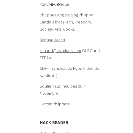
Psych�d�lique
Philippe Langlois blog
Philippe
Langlois blog (Tech, Freedom,
Society, Arts, Books, …)
Raphael Massi
renaud@oslutions.com
OLPC and
EEE fan
SDH – Syndicat du Hype
Video du
syndicat :)
Soutien aux inculpes du 11
Novembre
Twitter Philpraxis
HACK READER