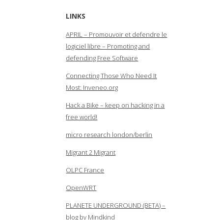
LINKS
APRIL – Promouvoir et defendre le
logiciel libre – Promoting and
defending Free Software
Connecting Those Who Need It
Most: Inveneo.org
Hack a Bike – keep on hacking in a
free world!
micro research london/berlin
Migrant 2 Migrant
OLPC France
OpenWRT
PLANETE UNDERGROUND (BETA) –
blog by Mindkind