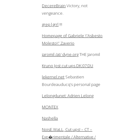
DecereBrain
Victory, not
vengeance.
grep|grrl
!!!
Homepage of Gabriele \”Asbesto
Molesto\” Zaverio
jaromil /at/ dyne.org
THE Jaromil
Kruno Jost cut ups DK:07:DU
lekernel.net
Sebastien
Bourdeauducq’s personal page
Lelongdunet: Adrien Lelong
MONTEX
Nashella
NoisE.WaLL, Cut ups! – CT –
Exp�rimentale / Alternative /