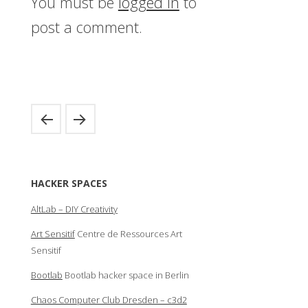
You must be
logged in
to
post a comment.
HACKER SPACES
AltLab – DIY Creativity
Art Sensitif
Centre de Ressources Art
Sensitif
Bootlab
Bootlab hacker space in Berlin
Chaos Computer Club Dresden – c3d2