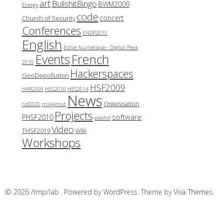
art
BullshitBingo
BWM2009
Energy
code
concert
Church of Security
Conferences
ENDP2010
English
Estive Numérique - Digital Peak
French
Events
2010
Hackerspaces
GeoDepollution
HSF2009
HAR2009
HES2010
HES2014
News
Organisation
hsf2020
milkymist
Projects
software
PHSF2010
pseshsf
Video
THSF2019
Wiki
Workshops
© 2026 /tmp/lab .
Powered by WordPress.
Theme by
Viva Themes
.