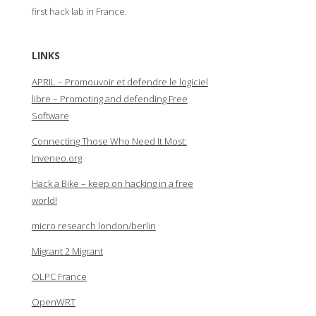
first hack lab in France.
LINKS
APRIL – Promouvoir et defendre le logiciel
libre – Promoting and defending Free
Software
Connecting Those Who Need It Most:
Inveneo.org
Hack a Bike – keep on hacking in a free
world!
micro research london/berlin
Migrant 2 Migrant
OLPC France
OpenWRT