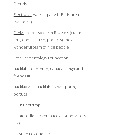
Friends!!!
Electrolab
Hackerspace in Paris area
(Nanterre)
FoAM
Hacker space in Brussels (culture,
arts, open source, projects) and a
wonderful team of nice people
Free Fermentology Foundation
hacklab.to (Toronto, Canada)
Leigh and
friends!!!!!
hacklaviva! – hacklab e viva – porto,
portugal
HSB: Bootstrap
La Bidouille
hackerspace at Aubervilliers
(FR)
La Suite Logique
RIP