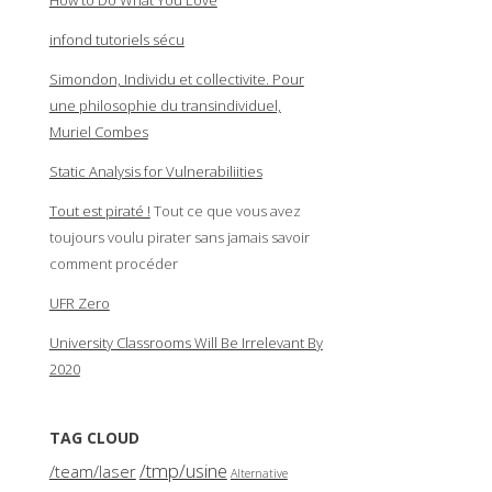
infond tutoriels sécu
Simondon, Individu et collectivite. Pour
une philosophie du transindividuel,
Muriel Combes
Static Analysis for Vulnerabiliities
Tout est piraté !
Tout ce que vous avez
toujours voulu pirater sans jamais savoir
comment procéder
UFR Zero
University Classrooms Will Be Irrelevant By
2020
TAG CLOUD
/tmp/usine
/team/laser
Alternative