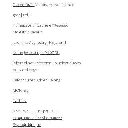
DecereBrain
Victory, not vengeance.
grep|grrl
!!!
Homepage of Gabriele \”Asbesto
Molesto\” Zaverio
jaromil /at/ dyne.org
THE Jaromil
Kruno Jost cut ups DK:07:DU
lekernel.net
Sebastien Bourdeauducq’s
personal page
Lelongdunet: Adrien Lelong
MONTEX
Nashella
NoisE.WaLL, Cut ups! – CT –
Exp�rimentale / Alternative /
Psych�d�lique