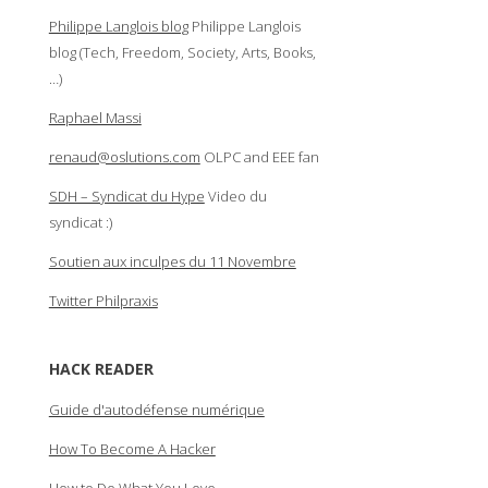
Philippe Langlois blog
Philippe Langlois
blog (Tech, Freedom, Society, Arts, Books,
…)
Raphael Massi
renaud@oslutions.com
OLPC and EEE fan
SDH – Syndicat du Hype
Video du
syndicat :)
Soutien aux inculpes du 11 Novembre
Twitter Philpraxis
HACK READER
Guide d'autodéfense numérique
How To Become A Hacker
How to Do What You Love