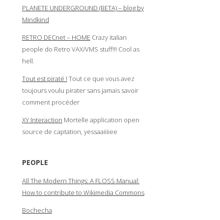
PLANETE UNDERGROUND (BETA) – blog by
Mindkind
RETRO DECnet – HOME
Crazy italian
people do Retro VAX/VMS stuff!!! Cool as
hell.
Tout est piraté !
Tout ce que vous avez
toujours voulu pirater sans jamais savoir
comment procéder
XY Interaction
Mortelle application open
source de captation, yessaaiiiiee
PEOPLE
All The Modern Things: A FLOSS Manual:
How to contribute to Wikimedia Commons
Bochecha