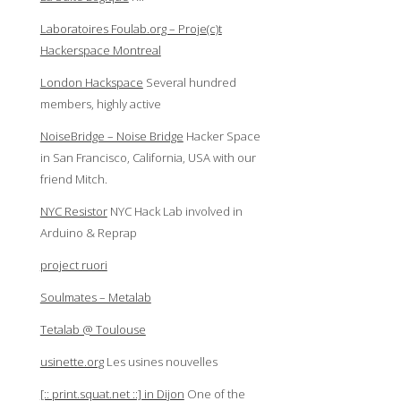
Laboratoires Foulab.org – Proje(c)t
Hackerspace Montreal
London Hackspace
Several hundred
members, highly active
NoiseBridge – Noise Bridge
Hacker Space
in San Francisco, California, USA with our
friend Mitch.
NYC Resistor
NYC Hack Lab involved in
Arduino & Reprap
project ruori
Soulmates – Metalab
Tetalab @ Toulouse
usinette.org
Les usines nouvelles
[:: print.squat.net ::] in Dijon
One of the