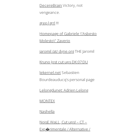
DecereBrain
Victory, not
vengeance.
grep|grrl
!!!
Homepage of Gabriele \”Asbesto
Molesto\” Zaverio
jaromil /at/ dyne.org
THE Jaromil
Kruno Jost cut ups DK:07:DU
lekernel.net
Sebastien
Bourdeauducq’s personal page
Lelongdunet: Adrien Lelong
MONTEX
Nashella
NoisE.WaLL, Cut ups! – CT –
Exp�rimentale / Alternative /