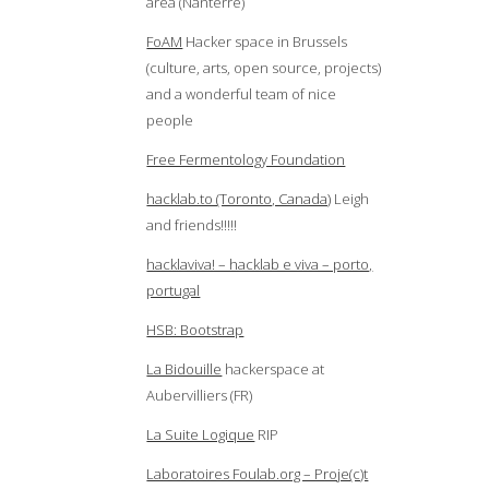
area (Nanterre)
FoAM
Hacker space in Brussels
(culture, arts, open source, projects)
and a wonderful team of nice
people
Free Fermentology Foundation
hacklab.to (Toronto, Canada)
Leigh
and friends!!!!!
hacklaviva! – hacklab e viva – porto,
portugal
HSB: Bootstrap
La Bidouille
hackerspace at
Aubervilliers (FR)
La Suite Logique
RIP
Laboratoires Foulab.org – Proje(c)t