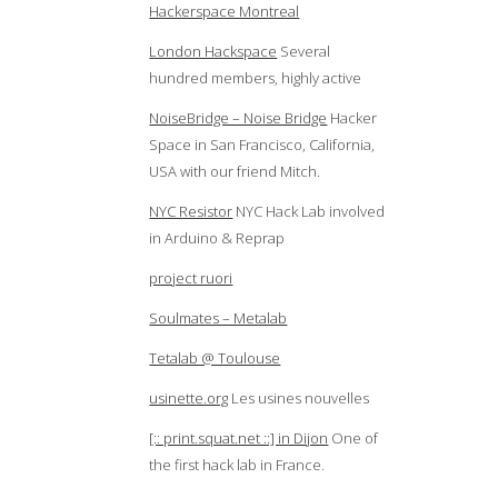
Hackerspace Montreal
London Hackspace
Several
hundred members, highly active
NoiseBridge – Noise Bridge
Hacker
Space in San Francisco, California,
USA with our friend Mitch.
NYC Resistor
NYC Hack Lab involved
in Arduino & Reprap
project ruori
Soulmates – Metalab
Tetalab @ Toulouse
usinette.org
Les usines nouvelles
[:: print.squat.net ::] in Dijon
One of
the first hack lab in France.