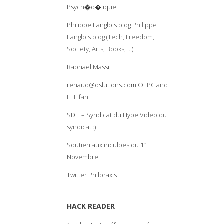
Psych�d�lique
Philippe Langlois blog
Philippe
Langlois blog (Tech, Freedom,
Society, Arts, Books, …)
Raphael Massi
renaud@oslutions.com
OLPC and
EEE fan
SDH – Syndicat du Hype
Video du
syndicat :)
Soutien aux inculpes du 11
Novembre
Twitter Philpraxis
HACK READER