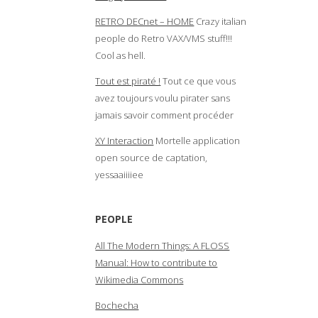
RETRO DECnet – HOME
Crazy italian
people do Retro VAX/VMS stuff!!!
Cool as hell.
Tout est piraté !
Tout ce que vous
avez toujours voulu pirater sans
jamais savoir comment procéder
XY Interaction
Mortelle application
open source de captation,
yessaaiiiiee
PEOPLE
All The Modern Things: A FLOSS
Manual: How to contribute to
Wikimedia Commons
Bochecha