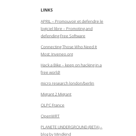
LINKS
APRIL – Promouvoir et defendre le
logiciel libre – Promoting and
defending Free Software
Connecting Those Who Need It
Most: Inveneo.org
Hack a Bike – keep on hacking in a
free world!
micro research london/berlin
Migrant 2 Migrant
OLPC France
OpenWRT
PLANETE UNDERGROUND (BETA) –
blog by Mindkind