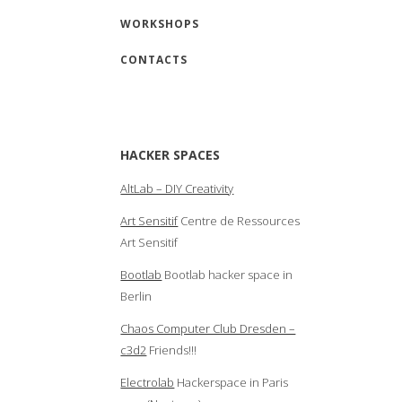
WORKSHOPS
CONTACTS
HACKER SPACES
AltLab – DIY Creativity
Art Sensitif
Centre de Ressources
Art Sensitif
Bootlab
Bootlab hacker space in
Berlin
Chaos Computer Club Dresden –
c3d2
Friends!!!
Electrolab
Hackerspace in Paris